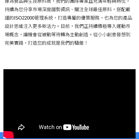
身為食品與生技原料商，我們的團隊專業且充滿年輕與熱忱，
持續為您分享市場深度趨勢資訊、關注全球最佳原料，搭配嚴
謹的ISO22000管理系統，打造專屬的優質服務，也為您的產品
設計思維注入更多新活力。目前，我們正持續積極導入運動市
場概念，讓機會從被動等待轉為主動創造。從小小創意發想到
完美實踐，打造您的成就是我們的驕傲！