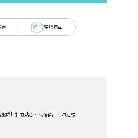
格書
索取樣品
擠壓或片狀的點心、烘焙食品、沖泡穀