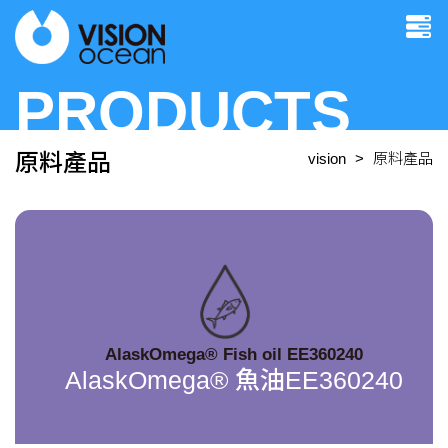
PRODUCTS
原料產品
vision
原料產品
AlaskOmega® Fish oil EE360240
AlaskOmega® 魚油EE360240