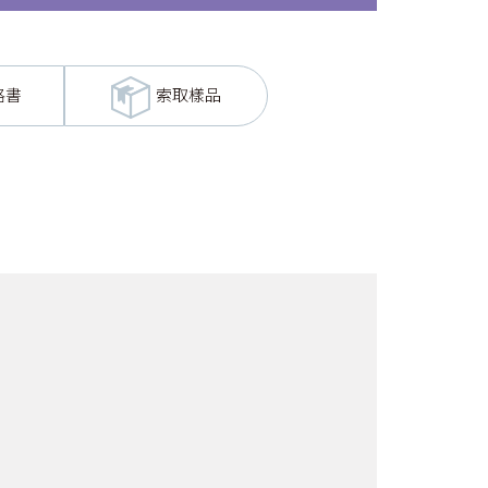
格書
索取樣品