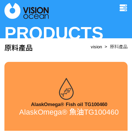
PRODUCTS
原料產品
vision
原料產品
AlaskOmega® Fish oil TG100460
AlaskOmega® 魚油TG100460