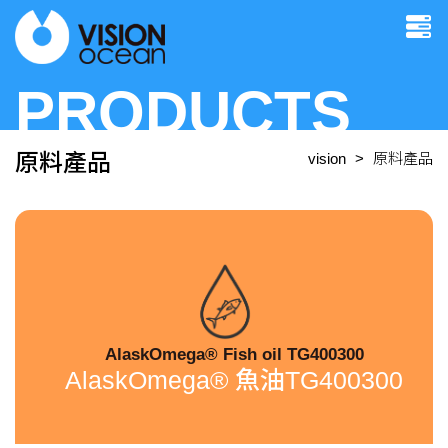
PRODUCTS
原料產品
vision
原料產品
AlaskOmega® Fish oil TG400300
AlaskOmega® 魚油TG400300