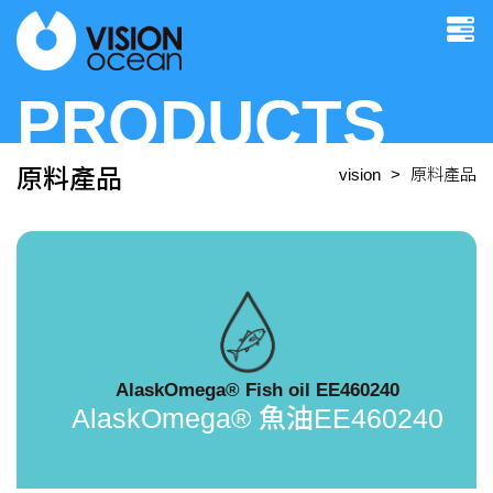
PRODUCTS
原料產品
vision
原料產品
AlaskOmega® Fish oil EE460240
AlaskOmega® 魚油EE460240