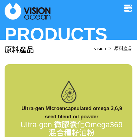
PRODUCTS
原料產品
vision
原料產品
Ultra-gen Microencapsulated omega 3,6,9
seed blend oil powder
Ultra-gen 微膠囊化Omega369
混合種籽油粉