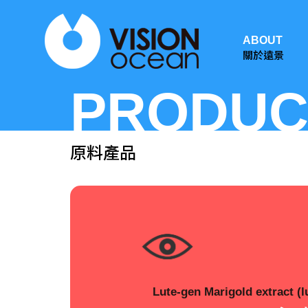
ABOUT
關於遠景
PRODUC
原料產品
Lute-gen Marigold extract (l