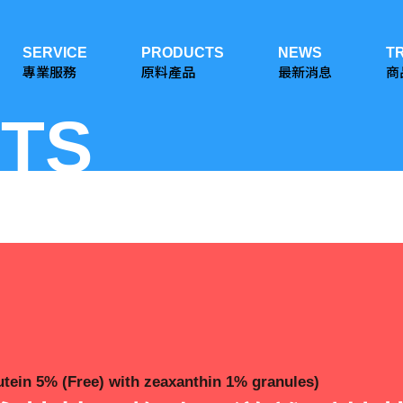
SERVICE
PRODUCTS
NEWS
T
專業服務
原料產品
最新消息
商
TS
utein 5% (Free) with zeaxanthin 1% granules)