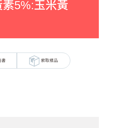
葉黃素5%:玉米黃
格書
索取樣品