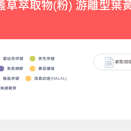
n 金盞草萃取物(粉) 游離型
嬰幼兒保健
男性保健
索取規
免疫調節
美容護理
機能保健
清真認證(HALAL)
無過敏原