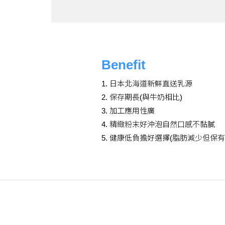
Benefit
1. 日本北海道新鮮直送乳源
2. 保存期長(與牛奶相比)
3. 加工應用性廣
4. 精緻粉末好沖泡自然口感不黏膩
5. 健康低負擔好選擇(脂肪減少但保