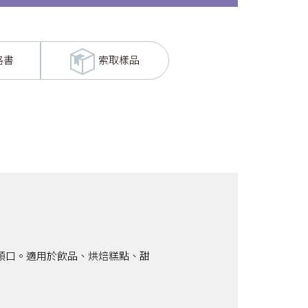
格書
索取樣品
順口。適用於飲品、烘焙糕點、甜