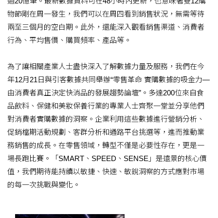
過20億筆。最新數據資料可在48小時內更新，也意味著雙12購
物節剛在周一發生，我們可以在周四看到銷售狀況，無需等待
兩至三個月的空白期。此外，還能深入觀看銷售渠道、消費者
行為、平均售價、購買頻率、產品等。
為了讓相關產業人士盡快深入了解數據力量及服務，我們在今
年12月21日與引客數據共同舉辦“零售革命 實購數據的吸金力—
由消費者真正決定快消品的發展趨勢論壇”。多達200位來自食
品飲料、保健和美妝保養行業的專業人士齊聚一堂並分享他們
對消費者實購數據的洞察。企業利用這些數據進行營銷分析、
促銷檔期活動規劃、客群分析和通路平台挑選等，進而推動業
務銷售的成長。在零售領域，轉型不僅是必要性存在，更是一
場長跑比賽。「SMART、SPEED、SENSE」是遠景的核心價
值，我們期待能持續以敏捷、快速、敏銳洞察的方式應對市場
的每一次挑戰與變化。