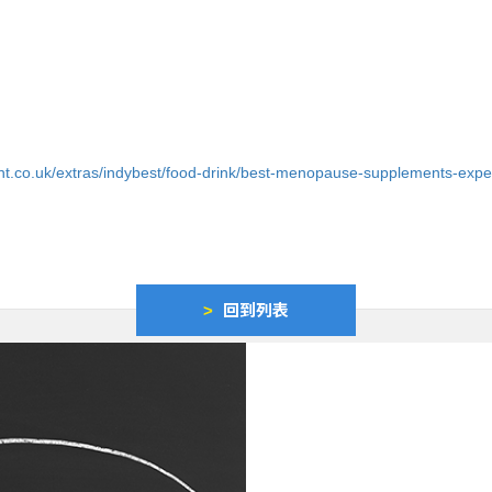
nt.co.uk/extras/indybest/food-drink/best-menopause-supplements-exp
>
回到列表