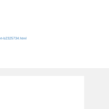
ert-b2325734.html