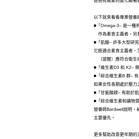
這些荷爾蒙的變化顯著影
以下就來看看專業營養
■「Omega-3– 
作為素食主義者，另有
■「肌酸– 許多大型研
它既適合素食主義者，
〔提醒〕應符合衛生
■「維生素D3 和 K
■「綜合維生素B 群–
如果女性長期處於壓力
■「甘氨酸鎂– 有助
■「綜合維生素和礦物質
營養師Bardwell
主要優先。
更多幫助改善更年期的天