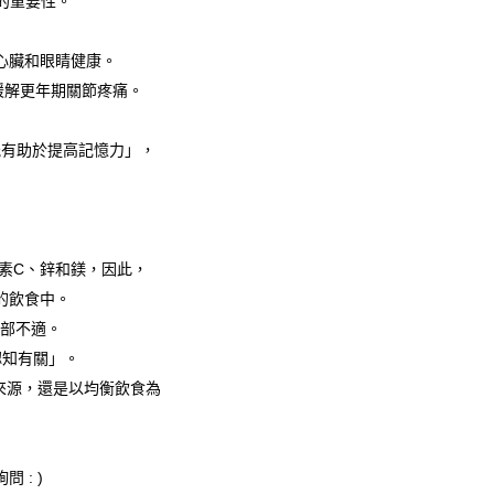
健的重要性。
心臟和眼睛健康。
於緩解更年期關節疼痛。
能有助於提高記憶力」，
生素C、鋅和鎂，因此，
的飲食中。
腿部不適。
認知有關」。
養來源，還是以均衡飲食為
: )