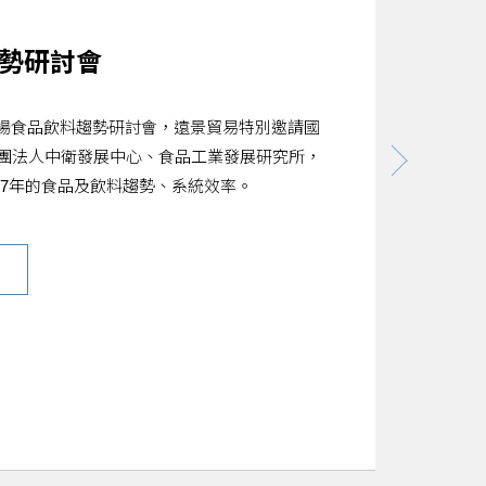
2019年第1期 ─ 
2019-01-25
討會，遠景貿易特別邀請國
邁入2019年，各家數據庫平
、食品工業發展研究所，
勢可能會往哪些方向發展呢？就讓我們來
勢、系統效率。
和Mintel兩大平台的觀察吧！
了解更多 >