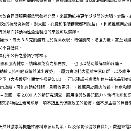
響我們身體所需的營養物質。營養師專家Emma Bardwell強調飲食保
師飲食建議服用哪些營養補充品，來幫助維持更年期期間的大腦、骨骼、
是一種有效的抗發炎物質，對大腦、心臟和眼睛健康都有助益」，也被推薦用
藻類而非動物性魚油製成的來源可以選擇。
究顯示，每天 3-5 克肌酸有助於提高表現、增強肌肉、增強力量，甚至可
又不含麩質。
福利部公告之警語字樣標示。
2– 骨骼和肌肉健康、情緒和免疫力都需要」，也可以幫助緩解關節疼痛。
 有助於支持神經系統並減少疲勞」，壓力會消耗大量維生素B 群，以及維
之下（大多數更年期女性都是如此），可以建議考慮添加這些補充品到她
於肌肉放鬆，可能有助於睡眠，且吸收更好」，推薦用於肌肉放鬆、焦慮和
– 美國一項 2,000 人的新研究調查，服用後與改善記憶力、執行功能和
說明，補充多種維生素可能是一項不錯且具保險政策的投資，但不是主要的營
然雌激素等機能性原料來源及對策，以及保養保健飲食資訊，歡迎來電詢問 