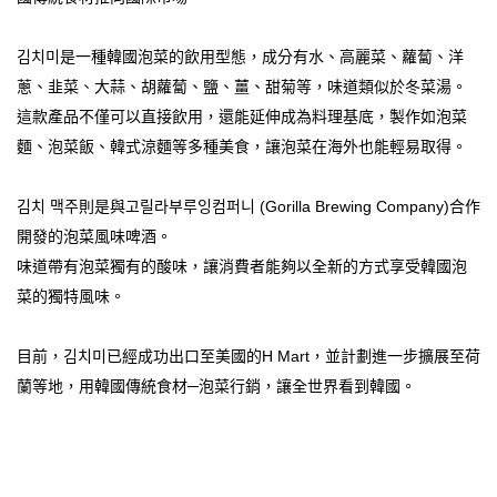
김치미是一種韓國泡菜的飲用型態，成分有水、高麗菜、蘿蔔、洋
蔥、韭菜、大蒜、胡蘿蔔、鹽、薑、甜菊等，味道類似於冬菜湯。
這款產品不僅可以直接飲用，還能延伸成為料理基底，製作如泡菜
麵、泡菜飯、韓式涼麵等多種美食，讓泡菜在海外也能輕易取得。
김치 맥주則是與고릴라부루잉컴퍼니 (Gorilla Brewing Company)合作
開發的泡菜風味啤酒。
味道帶有泡菜獨有的酸味，讓消費者能夠以全新的方式享受韓國泡
菜的獨特風味。
目前，김치미已經成功出口至美國的H Mart，並計劃進一步擴展至荷
蘭等地，用韓國傳統食材─泡菜行銷，讓全世界看到韓國。