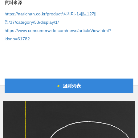
資料來源：
https://narichan.co.kr/product/김치미-1세트12개
입/37/category/53/display/1/
https://www.consumerwide.com/news/articleView.html?
idxno=61782
>
回到列表